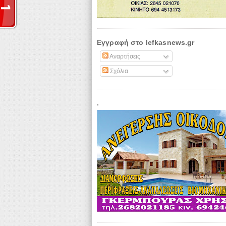
Εγγραφή στο lefkasnews.gr
Αναρτήσεις
Σχόλια
.