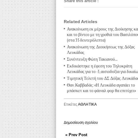
Share this article
:
Related Articles
Ανακοίνωση εκ μέρους της Διοίκησης κ
και το βίντεο με τη γροθιά του Βασιλόπ
(στα 35 δευτερόλεπτα)
Ανακοίνωση της Διοικήσεως της Δόξας
Λευκάδας
Συνέντευξη Φώτη Τακιανού....
Εκδικάστηκε η έφεση του Τηλυκράτη
Λευκάδας για το -3, αισιοδοξία για δικαί
Τιμητική Τελετή του ΔΣ Δόξας Λευκάδα
Θαν. Καββαδάς: «Η Λευκάδα αγαπάει το
μπάσκετ και το φάιναλ φορ θα επιτύχει»
Ετικέτες
ΑΘΛΗΤΙΚΑ
Δημοσίευση σχολίου
« Prev Post