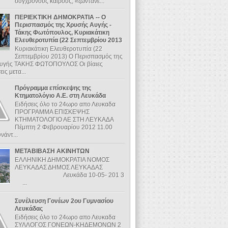
σύγχρονους καιρούς, «ζωντάνε...
ΠΕΡΙΕΚΤΙΚΗ ΔΗΜΟΚΡΑΤΙΑ -- Ο
Περισπασμός της Χρυσής Αυγής -
Τάκης Φωτόπουλος, Κυριακάτικη
Ελευθεροτυπία (22 Σεπτεμβρίου 2013
Κυριακάτικη Ελευθεροτυπία (22
Σεπτεμβρίου 2013) Ο Περισπασμός της
υγής ΤΑΚΗΣ ΦΩΤΟΠΟΥΛΟΣ Οι βίαιες
ις μετα...
Πρόγραμμα επίσκεψης της
Κτηματολόγιο Α.Ε. στη Λευκάδα
Ειδήσεις όλο το 24ωρο απο Λευκαδα
ΠΡΟΓΡΑΜΜΑ ΕΠΙΣΚΕΨΗΣ
ΚΤΗΜΑΤΟΛΟΓΙΟ ΑΕ ΣΤΗ ΛΕΥΚΑΔΑ
Πέμπτη 2 Φεβρουαρίου 2012 11.00
νάντ...
ΜΕΤΑΒΙΒΑΣΗ ΑΚΙΝΗΤΩΝ
ΕΛΛΗΝΙΚΗ ΔΗΜΟΚΡΑΤΙΑ ΝΟΜΟΣ
ΛΕΥΚΑΔΑΣ ΔΗΜΟΣ ΛΕΥΚΑΔΑΣ
Λευκάδα 10-05- 201 3
...
Συνέλευση Γονέων 2ου Γυμνασίου
Λευκάδας
Ειδήσεις όλο το 24ωρο απο Λευκαδα
ΣΥΛΛΟΓΟΣ ΓΟΝΕΩΝ-ΚΗΔΕΜΟΝΩΝ 2