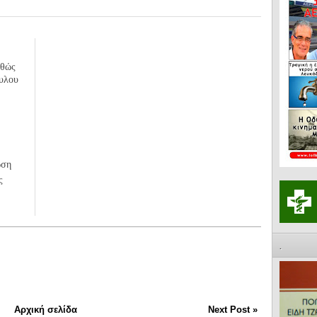
αθώς
ουλου
ωση
ς
.
Αρχική σελίδα
Next Post »