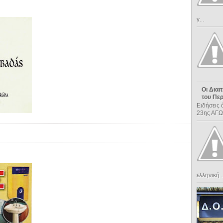
γ...
Οι Διαι
του Πε
Ειδήσεις
23ης ΑΓΩ
ελληνική .