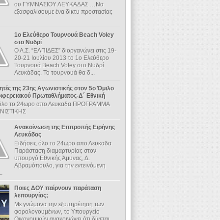
ου ΓΥΜΝΑΣΙΟΥ ΛΕΥΚΑΔΑΣ …Να
εξασφαλίσουμε ένα δίκτυ προστασίας
1ο Ελεύθερο Τουρνουά Beach Voley
στο Νυδρί
Ο Α.Σ. “ΕΛΠΙΔΕΣ” διοργανώνει στις 19-
20-21 Ιουλίου 2013 το 1ο Ελεύθερο
Τουρνουά Beach Voley στο Νυδρί
Λευκάδας. Το τουρνουά θα δ...
τητές της 23ης Αγωνιστικής στον 5ο Όμιλο
ριφερειακού Πρωταθλήματος-Δ΄ Εθνική
 όλο το 24ωρο απο Λευκαδα ΠΡΟΓΡΑΜΜΑ
ΝΙΣΤΙΚΗΣ
Ανακοίνωση της Επιτροπής Ειρήνης
Λευκάδας
Ειδήσεις όλο το 24ωρο απο Λευκαδα
Παράσταση διαμαρτυρίας στον
υπουργό Εθνικής Άμυνας, Δ.
Αβραμόπουλο, για την εντεινόμενη
..
Ποιες ΔΟΥ παίρνουν παράταση
λειτουργίας;
Με γνώμονα την εξυπηρέτηση των
φορολογουμένων, το Υπουργείο
Οικονομικών ανακοινώνει ότι δίνεται