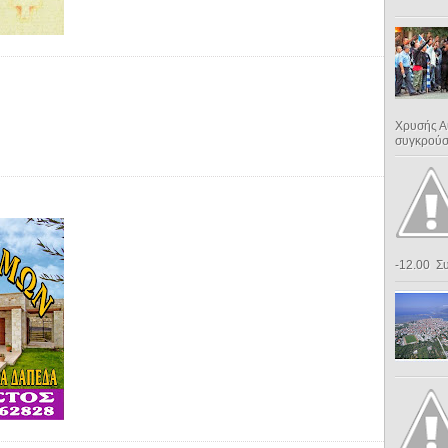
Χρυσής Α
συγκρούσε
-12.00 Συ